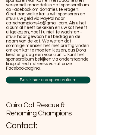
sponsoren van katten (en adopties) en
verspreidt maandelijks het sponsoralbum
op Facebook om donaties te vragen.
Geef aan welke kat u wilt sponsoren en
stuur uw geld via PayPal naar
catschampions4c@gmail.com
. Als u het
album al heeft bekeken en uw kat heeft
uitgekozen, hoeft u niet te wachten -
stuur haar gewoon het bedrag en de
naam van de kat. We weten dat
sommige mensen het niet prettig vinden
om een kat te moeten kiezen, dus Dora
kiest er graag een voor u uit. U kunt het
sponsoralbum bekijken via onderstaande
knop of rechtstreeks vanaf onze
Facebookpagina.
Bekijk hier ons sponsoralbum
Cairo Cat Rescue &
Rehoming Champions
Contact: