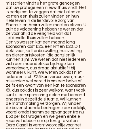
misschien vindt u het grote genoegen
dat uw protegé een nieuw thuis vindt. Het
is eerlijk om te zeggen dat niet al onze
katten een thuis zullen vinden en hun
hele leven in de liefdevolle zorg van
Sherouk en Amira zullen moeten blijven. U
zult de voldoening hebben te weten dat
ze voor altijd de veiligheid van dat
liefdevolle thuis zullen hebben.
Een volwassen kat een maand lang
sponsoren kost £25, een kitten £20. Dit
dekt voer, kattenbakvulling, huisvesting
en dierenartskosten (die aanzienlijk
kunnen zijn). We weten dat niet iedereen
zich een maandelijkse bijdrage kan
veroorloven, dus draag alstublieft bij
wanneer u kunt. We weten ook dat niet
iedereen zich £25 kan veroorloven, maar
misschien wel bereid is om een halve of
zelfs een kwart van een kat te sponsoren
😊, dus ook dat is zeer welkom, want vaak
kunt u een sponsoring delen met iemand
anders in dezelfde situatie. Wij kunnen
de matchmaking verzorgen. Wij vinden
de bovenstaande bedragen zeer redelijk,
vooral omdat sommige opvangcentra nu
£50 per kat vragen en we geen enkele
reserve hebben om op terug te vallen.
Dora Casali is verantwoordelijk voor het