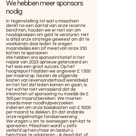
We hebben meer sponsors
nodig
In tegenstelling tot wat u misschien
denkt na een aantal van onze recente
berichten, houden we er niet van om
noodoproepen om geld te versturen. Het
is altijd onze strategie geweest om dit te
voorkomen door leden te vragen
maandelijks één (of meer) van onze 350
katten te sponsoren.
We hebben ons sponsorinitiatief in het
najaar van 2023 opnieuw gelanceerd en
het was een groot succes. Op het
hoogtepunt haalden we ongeveer £ 1500
per maand op. Gezien de stijgende
kosten van levensonderhoud wereldwijd
en het feit dat leden komen en gaan, is
het echter niet verrassend dat de
inkomsten uit sponsoring nu moeilijk de £
500 per maand bereiken. We moeten
steeds meer noodhulpverzoeken
indienen om onze basiskosten van £ 5000
per maand te dekken. En dat ondanks
onze regelmatige fondsenwerving.
We vragen u om te overwegen een kat te
sponsoren. Misschien wordt u zelfs
verliefd op hem/haar en besluit u
hem/haar te adopteren - ik deed dat, of